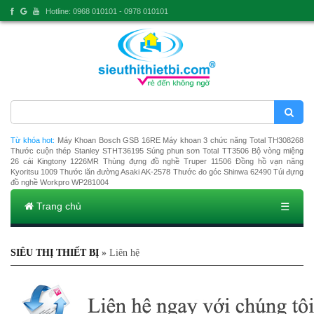
Hotline: 0968 010101 - 0978 010101
Từ khóa hot:
Máy Khoan Bosch GSB 16RE
Máy khoan 3 chức năng Total TH308268
Thước cuộn thép Stanley STHT36195
Súng phun sơn Total TT3506
Bộ vòng miệng
26 cái Kingtony 1226MR
Thùng đựng đồ nghề Truper 11506
Đồng hồ vạn năng
Kyoritsu 1009
Thước lăn đường Asaki AK-2578
Thước đo góc Shinwa 62490
Túi đựng
đồ nghề Workpro WP281004
Trang chủ
☰
SIÊU THỊ THIẾT BỊ
»
Liên hệ