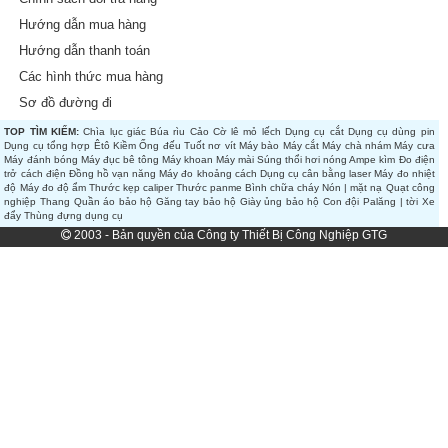
Hướng dẫn mua hàng
Hướng dẫn thanh toán
Các hình thức mua hàng
Sơ đồ đường đi
TOP TÌM KIẾM:
Chìa lục giác
Búa rìu
Cảo
Cờ lê mỏ lếch
Dụng cụ cắt
Dụng cụ dùng pin
Dụng cụ tổng hợp
Êtô
Kiềm
Ống đếu
Tuốt nơ vít
Máy bào
Máy cắt
Máy chà nhám
Máy cưa
Máy đánh bóng
Máy đục bê tông
Máy khoan
Máy mài
Súng thổi hơi nóng
Ampe kìm
Đo điện
trở cách điện
Đồng hồ vạn năng
Máy đo khoảng cách
Dụng cụ cân bằng laser
Máy đo nhiệt
độ
Máy đo độ ẩm
Thước kẹp caliper
Thước panme
Bình chữa cháy
Nón | mặt nạ
Quạt công
nghiệp
Thang
Quần áo bảo hộ
Găng tay bảo hộ
Giày ủng bảo hộ
Con đội
Palăng | tời
Xe
đẩy
Thùng đựng dụng cụ
2003 - Bản quyền của Công ty Thiết Bị Công Nghiệp GTG