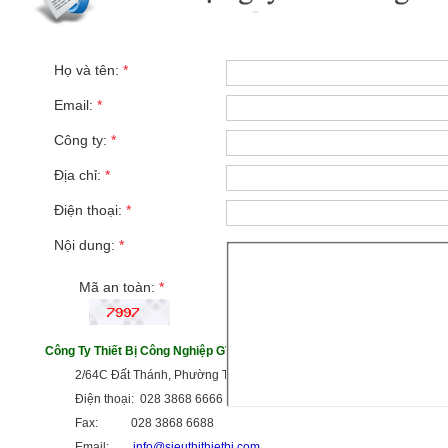
Họ và tên:
*
Email:
*
Công ty:
*
Địa chỉ:
*
Điện thoại:
*
Nội dung:
*
Mã an toàn:
*
Công Ty Thiết Bị Công Nghiệp GTG
2/64C Đất Thánh, Phường Tân Hòa, TP HCM
Điện thoại: 028 3868 6666
Fax: 028 3868 6688
Email:
info@sieuthithietbi.com