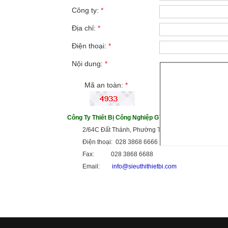
Công ty:
*
Địa chỉ:
*
Điện thoại:
*
Nội dung:
*
Mã an toàn:
*
Công Ty Thiết Bị Công Nghiệp GTG
2/64C Đất Thánh, Phường Tân Hòa, TP HCM
Điện thoại: 028 3868 6666
Fax: 028 3868 6688
Email:
info@sieuthithietbi.com