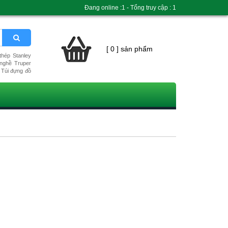
Đang online :1 - Tổng truy cập : 1
[ 0 ] sản phẩm
hép Stanley
nghề Truper
Túi đựng đồ