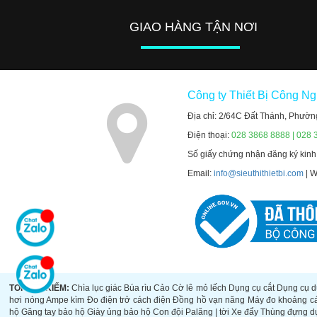
GIAO HÀNG TẬN NƠI
Công ty Thiết Bị Công N
Địa chỉ: 2/64C Đất Thánh, Phườn
Điện thoại:
028 3868 8888 | 028 
Số giấy chứng nhận đăng ký kin
Email:
info@sieuthithietbi.com
| 
TOP TÌM KIẾM:
Chìa lục giác
Búa rìu
Cảo
Cờ lê mỏ lếch
Dụng cụ cắt
Dụng cụ d
hơi nóng
Ampe kìm
Đo điện trở cách điện
Đồng hồ vạn năng
Máy đo khoảng c
hộ
Găng tay bảo hộ
Giày ủng bảo hộ
Con đội
Palăng | tời
Xe đẩy
Thùng đựng d