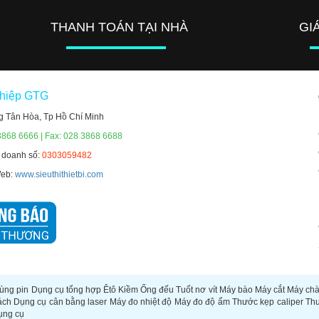
THANH TOÁN TẠI NHÀ
GI
ghiệp GTG
g Tân Hòa, Tp Hồ Chí Minh
3868 6666 | Fax: 028 3868 6688
h doanh số:
0303059482
Web:
www.sieuthithietbi.com
ùng pin
Dụng cụ tổng hợp
Êtô
Kiềm
Ống đếu
Tuốt nơ vít
Máy bào
Máy cắt
Máy ch
ách
Dụng cụ cân bằng laser
Máy đo nhiệt độ
Máy đo độ ẩm
Thước kẹp caliper
Th
ụng cụ