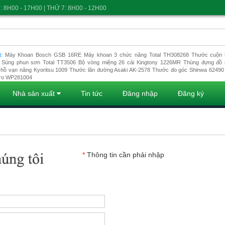
: 8H00 - 17H00 | THỨ 7: 8H00 - 12H00
t:
Máy Khoan Bosch GSB 16RE
Máy khoan 3 chức năng Total TH308268
Thước cuộn t
Súng phun sơn Total TT3506
Bộ vòng miệng 26 cái Kingtony 1226MR
Thùng đựng đồ 
hồ vạn năng Kyoritsu 1009
Thước lăn đường Asaki AK-2578
Thước đo góc Shinwa 62490
ro WP281004
Nhà sản xuất
Tin tức
Đăng nhập
Đăng ký
*
Thông tin cần phải nhập