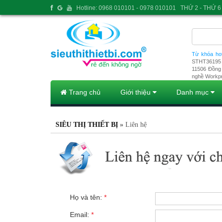
Hotline: 0968 010101 - 0978 010101
THỨ 2 - THỨ 6 
Từ khóa ho
STHT36195
11506
Đồng 
nghề Workp
Trang chủ
Giới thiệu
Danh mục
SIÊU THỊ THIẾT BỊ
»
Liên hệ
Họ và tên:
*
Email:
*