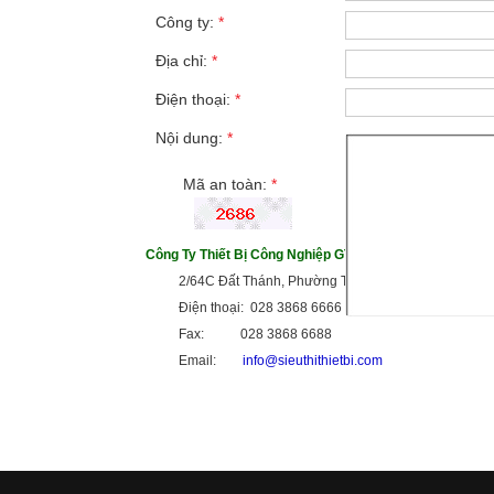
Công ty:
*
Địa chỉ:
*
Điện thoại:
*
Nội dung:
*
Mã an toàn:
*
Công Ty Thiết Bị Công Nghiệp GTG
2/64C Đất Thánh, Phường Tân Hòa, TP HCM
Điện thoại: 028 3868 6666
Fax: 028 3868 6688
Email:
info@sieuthithietbi.com