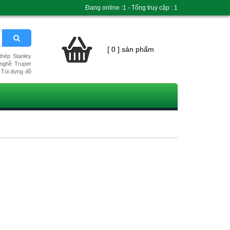
Đang online :1 - Tổng truy cập : 1
[ 0 ] sản phẩm
hép Stanley
nghề Truper
Túi đựng đồ