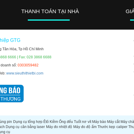
THANH TOÁN TẠI NHÀ
GI
ghiệp GTG
g Tân Hòa, Tp Hồ Chí Minh
3868 6666 | Fax: 028 3868 6688
h doanh số:
0303059482
Web:
www.sieuthithietbi.com
ùng pin
Dụng cụ tổng hợp
Êtô
Kiềm
Ống đếu
Tuốt nơ vít
Máy bào
Máy cắt
Máy ch
ách
Dụng cụ cân bằng laser
Máy đo nhiệt độ
Máy đo độ ẩm
Thước kẹp caliper
Th
ụng cụ