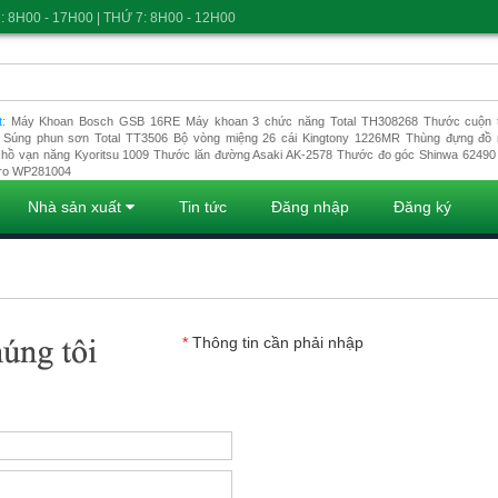
: 8H00 - 17H00 | THỨ 7: 8H00 - 12H00
t:
Máy Khoan Bosch GSB 16RE
Máy khoan 3 chức năng Total TH308268
Thước cuộn t
Súng phun sơn Total TT3506
Bộ vòng miệng 26 cái Kingtony 1226MR
Thùng đựng đồ 
hồ vạn năng Kyoritsu 1009
Thước lăn đường Asaki AK-2578
Thước đo góc Shinwa 62490
ro WP281004
Nhà sản xuất
Tin tức
Đăng nhập
Đăng ký
*
Thông tin cần phải nhập