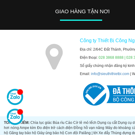
GIAO HÀNG TẬN NƠI
Công ty Thiết Bị Công N
Địa chỉ: 2/64C Đất Thánh, Phườn
Điện thoại:
028 3868 8888 | 028 
Số giấy chứng nhận đăng ký kin
Email:
info@sieuthithietbi.com
| 
TOP TÌM KIẾM:
Chìa lục giác
Búa rìu
Cảo
Cờ lê mỏ lếch
Dụng cụ cắt
Dụng cụ d
hơi nóng
Ampe kìm
Đo điện trở cách điện
Đồng hồ vạn năng
Máy đo khoảng c
hộ
Găng tay bảo hộ
Giày ủng bảo hộ
Con đội
Palăng | tời
Xe đẩy
Thùng đựng d