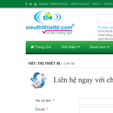
Hotline: 0968 010101 - 0978 010101
THỨ 2 - THỨ 6 
Từ khóa ho
STHT36195
11506
Đồng 
nghề Workp
Trang chủ
Giới thiệu
Danh mục
SIÊU THỊ THIẾT BỊ
»
Liên hệ
Họ và tên:
*
Email:
*