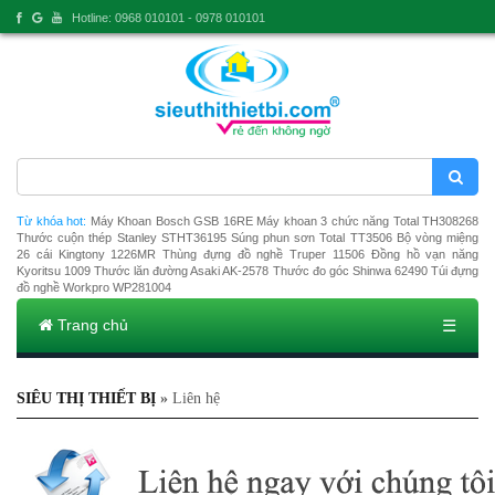
Hotline: 0968 010101 - 0978 010101
Từ khóa hot:
Máy Khoan Bosch GSB 16RE
Máy khoan 3 chức năng Total TH308268
Thước cuộn thép Stanley STHT36195
Súng phun sơn Total TT3506
Bộ vòng miệng
26 cái Kingtony 1226MR
Thùng đựng đồ nghề Truper 11506
Đồng hồ vạn năng
Kyoritsu 1009
Thước lăn đường Asaki AK-2578
Thước đo góc Shinwa 62490
Túi đựng
đồ nghề Workpro WP281004
Trang chủ
☰
SIÊU THỊ THIẾT BỊ
»
Liên hệ