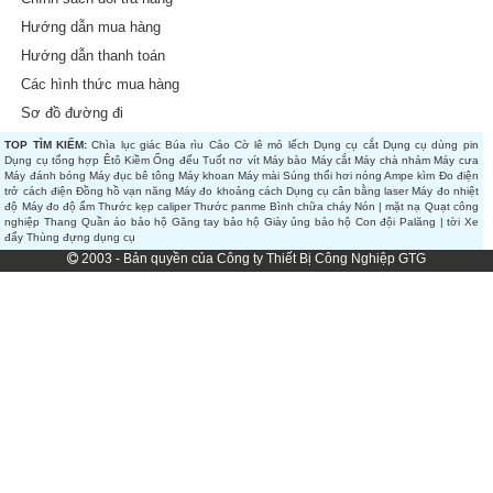
Hướng dẫn mua hàng
Hướng dẫn thanh toán
Các hình thức mua hàng
Sơ đồ đường đi
TOP TÌM KIẾM:
Chìa lục giác
Búa rìu
Cảo
Cờ lê mỏ lếch
Dụng cụ cắt
Dụng cụ dùng pin
Dụng cụ tổng hợp
Êtô
Kiềm
Ống đếu
Tuốt nơ vít
Máy bào
Máy cắt
Máy chà nhám
Máy cưa
Máy đánh bóng
Máy đục bê tông
Máy khoan
Máy mài
Súng thổi hơi nóng
Ampe kìm
Đo điện
trở cách điện
Đồng hồ vạn năng
Máy đo khoảng cách
Dụng cụ cân bằng laser
Máy đo nhiệt
độ
Máy đo độ ẩm
Thước kẹp caliper
Thước panme
Bình chữa cháy
Nón | mặt nạ
Quạt công
nghiệp
Thang
Quần áo bảo hộ
Găng tay bảo hộ
Giày ủng bảo hộ
Con đội
Palăng | tời
Xe
đẩy
Thùng đựng dụng cụ
2003 - Bản quyền của Công ty Thiết Bị Công Nghiệp GTG