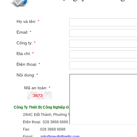
Họ và tên:
*
Email:
*
Công ty:
*
Địa chỉ:
*
Điện thoại:
*
Nội dung:
*
Mã an toàn:
*
Công Ty Thiết Bị Công Nghiệp GTG
2/64C Đất Thánh, Phường Tân Hòa, TP HCM
Điện thoại: 028 3868 6666
Fax: 028 3868 6688
Email:
info@sieuthithietbi.com