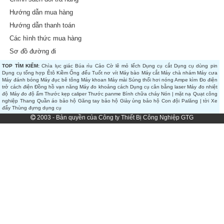
Hướng dẫn mua hàng
Hướng dẫn thanh toán
Các hình thức mua hàng
Sơ đồ đường đi
TOP TÌM KIẾM:
Chìa lục giác
Búa rìu
Cảo
Cờ lê mỏ lếch
Dụng cụ cắt
Dụng cụ dùng pin
Dụng cụ tổng hợp
Êtô
Kiềm
Ống đếu
Tuốt nơ vít
Máy bào
Máy cắt
Máy chà nhám
Máy cưa
Máy đánh bóng
Máy đục bê tông
Máy khoan
Máy mài
Súng thổi hơi nóng
Ampe kìm
Đo điện
trở cách điện
Đồng hồ vạn năng
Máy đo khoảng cách
Dụng cụ cân bằng laser
Máy đo nhiệt
độ
Máy đo độ ẩm
Thước kẹp caliper
Thước panme
Bình chữa cháy
Nón | mặt nạ
Quạt công
nghiệp
Thang
Quần áo bảo hộ
Găng tay bảo hộ
Giày ủng bảo hộ
Con đội
Palăng | tời
Xe
đẩy
Thùng đựng dụng cụ
2003 - Bản quyền của Công ty Thiết Bị Công Nghiệp GTG