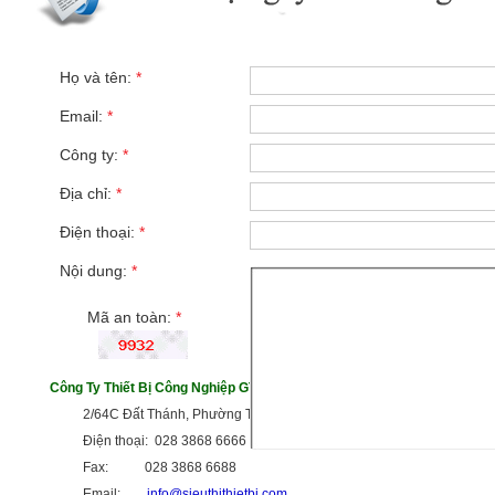
Họ và tên:
*
Email:
*
Công ty:
*
Địa chỉ:
*
Điện thoại:
*
Nội dung:
*
Mã an toàn:
*
Công Ty Thiết Bị Công Nghiệp GTG
2/64C Đất Thánh, Phường Tân Hòa, TP HCM
Điện thoại: 028 3868 6666
Fax: 028 3868 6688
Email:
info@sieuthithietbi.com