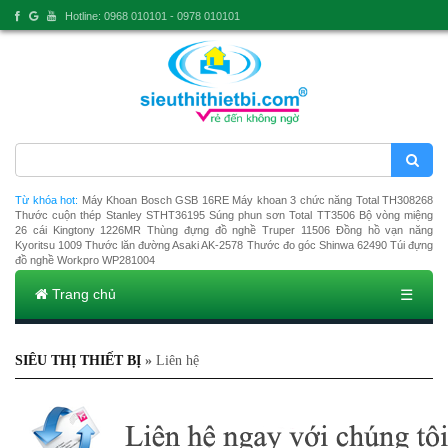
Hotline: 0968 010101 - 0978 010101
Từ khóa hot:
Máy Khoan Bosch GSB 16RE
Máy khoan 3 chức năng Total TH308268
Thước cuộn thép Stanley STHT36195
Súng phun sơn Total TT3506
Bộ vòng miệng
26 cái Kingtony 1226MR
Thùng đựng đồ nghề Truper 11506
Đồng hồ vạn năng
Kyoritsu 1009
Thước lăn đường Asaki AK-2578
Thước đo góc Shinwa 62490
Túi đựng
đồ nghề Workpro WP281004
Trang chủ
☰
SIÊU THỊ THIẾT BỊ
»
Liên hệ