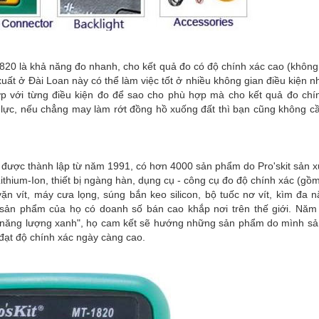
20 là khả năng đo nhanh, cho kết quả đo có độ chính xác cao (không
uất ở Đài Loan này có thể làm việc tốt ở nhiều không gian điều kiện nh
ợp với từng điều kiện đo để sao cho phù hợp mà cho kết quả đo chí
u lực, nếu chẳng may làm rớt đồng hồ xuống đất thì bạn cũng không c
, được thành lập từ năm 1991, có hơn 4000 sản phẩm do Pro'skit sản x
thium-Ion, thiết bị ngàng hàn, dụng cụ - công cụ đo độ chính xác (gồ
vít, máy cưa lọng, súng bắn keo silicon, bộ tuốc nơ vít, kìm đa nă
sản phẩm của họ có doanh số bán cao khắp nơi trên thế giới. Năm
p năng lượng xanh", họ cam kết sẽ hướng những sản phẩm do mình sả
 đạt độ chính xác ngày càng cao.