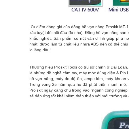
Ưu điểm đáng giá của đồng hồ vạn năng Proskit MT-18
xác tuyệt đối nổi đâu đó nha). Đồng hồ vạn năng sản x
khắc nghiệt. Sản phẩm có nút vặn chỉnh giúp phù h
nhất, được làm từ chất liệu nhựa ABS nên có thể chị
lo lắng đâu!
Thương hiệu Proskit Tools có trụ sở chính ở Đài Loan
là những đồ nghề cầm tay, máy móc dùng điện & Pin Li
hồ vạn năng, máy đo độ ồn, ampe kìm, máy khoan vặn 
Trong vòng 25 năm qua họ đã phát triển mạnh mẽ, 
Pro'skit ngày càng chú trọng vào "ngành công nghiệ
sẽ đáp ứng tốt khái niệm thân thiện với môi trường và