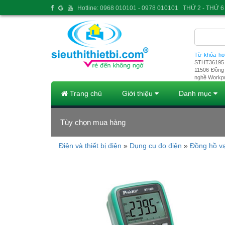
Hotline: 0968 010101 - 0978 010101
THỨ 2 - THỨ 6 
Từ khóa ho
STHT36195
11506
Đồng 
nghề Workp
Trang chủ
Giới thiệu
Danh mục
Tùy chọn mua hàng
Điện và thiết bị điện
»
Dụng cụ đo điện
»
Đồng hồ v