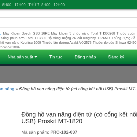
: 8H00 - 17H00 | THỨ 7: 8H00 - 12H00
t:
Máy Khoan Bosch GSB 16RE
Máy khoan 3 chức năng Total TH308268
Thước cuộn t
Súng phun sơn Total TT3506
Bộ vòng miệng 26 cái Kingtony 1226MR
Thùng đựng đồ 
hồ vạn năng Kyoritsu 1009
Thước lăn đường Asaki AK-2578
Thước đo góc Shinwa 62490
ro WP281004
Nhà sản xuất
Tin tức
Đăng nhập
Đăng ký
ạn năng
»
Đồng hồ vạn năng điện tử (có cổng kết nối USB) Proskit MT
Đang tải dữ liệu
Đồng hồ vạn năng điện tử (có cổng kết nố
USB) Proskit MT-1820
Mã sản phẩm:
PRO-182-037