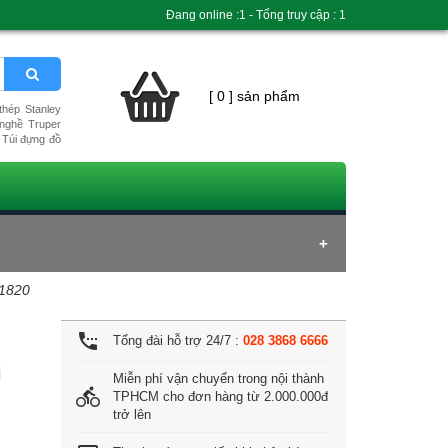
Đang online :1 - Tổng truy cập : 1
[ 0 ] sản phẩm
hép Stanley
nghề Truper
Túi đựng đồ
-1820
settings_phone
Tổng đài hỗ trợ 24/7 :
028 3868 6666
i
Miễn phí vận chuyển trong nội thành
directions_bike
TPHCM cho đơn hàng từ 2.000.000đ
trở lên