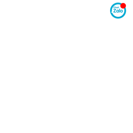
Á CẢ PHẢI CHĂNG
CHÍNH SÁCH BÁN HÀNG
Bảo mật thông tin
Chính sách vận chuyển
Quy trình giao hàng
Chính sách đổi trả hàng
Hướng dẫn mua hàng
Hướng dẫn thanh toán