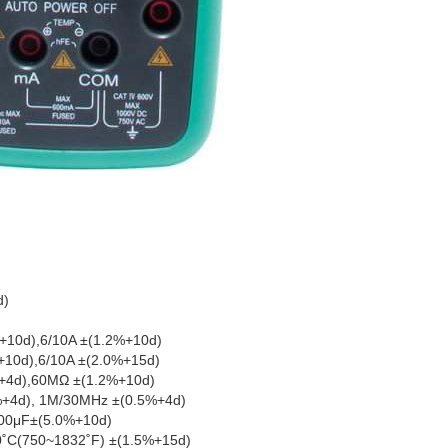
d)
+10d),6/10A ±(1.2%+10d)
+10d),6/10A ±(2.0%+15d)
%+4d),60MΩ ±(1.2%+10d)
5%+4d), 1M/30MHz ±(0.5%+4d)
200μF±(5.0%+10d)
00˚C(750~1832˚F) ±(1.5%+15d)