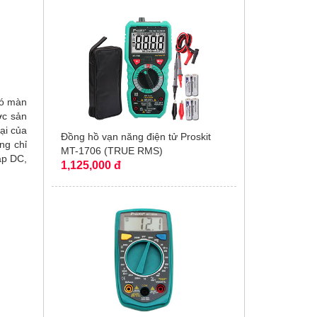
có màn
ợc sản
ại của
Đồng hồ vạn năng điện tử Proskit
ng chỉ
MT-1706 (TRUE RMS)
áp DC,
1,125,000 đ