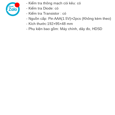
- Kiểm tra thông mạch còi kêu: có
- Kiểm tra Diode: có
- Kiểm tra Transistor : có
- Nguồn cấp: Pin AAA(1.5V)×2pcs (Không kèm theo)
- Kích thước:192×95×48 mm
- Phụ kiện bao gồm: Máy chính, dây đo, HDSD
GIAO HÀNG TẬN NƠI
Công ty Thiết Bị Công N
Địa chỉ: 2/64C Đất Thánh, Phườn
Điện thoại:
028 3868 8888 | 028 
Số giấy chứng nhận đăng ký kin
Email:
info@sieuthithietbi.com
| 