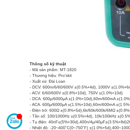
Thông số kỹ thuật
- Mã sản phẩm: MT-1820
- Thương hiệu: Pro'skit
- Xuất xứ: Đài Loan
- DCV: 600m/6/60/600V ±(0.5%+4d), 1000V ±(1.0%+6
- ACV: 6/60/600V ±(0.8%+10d), 750V ±(1.0%+10d)
- DCA: 600μ/6000μA ±(1.0%+10d),60m/600mA ±(1.0%
- ACA: 600μ/6000μA ±(1.5%+10d),60m/600mA ±(1.5%
- Điện trở: 600Ω ±(0.8%+5d),6k/60k/600k/6MΩ ±(0.8
- Tần số: 100/1000Hz ±(0.5%+4d), 10k/100kHz ±(0.
- Tụ điện: 40nF±(5%+30d),400n/4μ/40μF±(3.5%+8d)
- Nhiệt độ: -20~400˚C(0~750˚F) ±(1.0%+5d),400~10