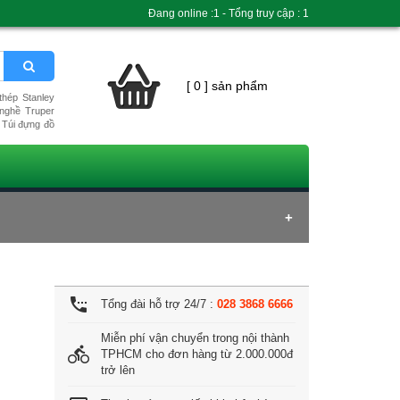
Đang online :1 - Tổng truy cập : 1
[ 0 ] sản phẩm
hép Stanley
nghề Truper
Túi đựng đồ
settings_phone
Tổng đài hỗ trợ 24/7 :
028 3868 6666
Miễn phí vận chuyển trong nội thành
directions_bike
TPHCM cho đơn hàng từ 2.000.000đ
trở lên