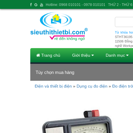
Hotline: 0968 010101 - 0978 010101
THỨ 2 - THỨ 6 
Từ khóa ho
STHT36195
11506
Đồng 
nghề Workp
Trang chủ
Giới thiệu
Danh mục
Tùy chọn mua hàng
Điện và thiết bị điện
»
Dụng cụ đo điện
»
Đo điện tr