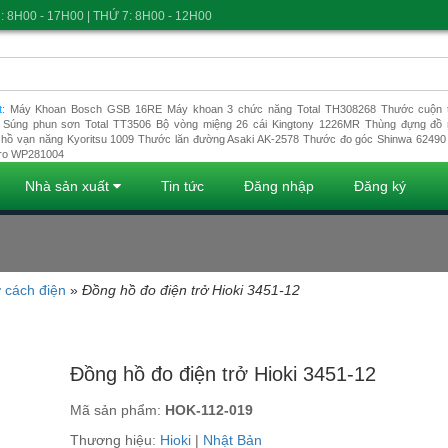
: 8H00 - 17H00 | THỨ 7: 8H00 - 12H00
t:
Máy Khoan Bosch GSB 16RE
Máy khoan 3 chức năng Total TH308268
Thước cuộn t
Súng phun sơn Total TT3506
Bộ vòng miệng 26 cái Kingtony 1226MR
Thùng đựng đồ 
hồ vạn năng Kyoritsu 1009
Thước lăn đường Asaki AK-2578
Thước đo góc Shinwa 62490
ro WP281004
Nhà sản xuất
Tin tức
Đăng nhập
Đăng ký
ở cách điện
»
Đồng hồ đo điện trở Hioki 3451-12
Đang tải dữ liệu
Đồng hồ đo điện trở Hioki 3451-12
Mã sản phẩm:
HOK-112-019
Thương hiệu:
Hioki
|
Nhật Bản