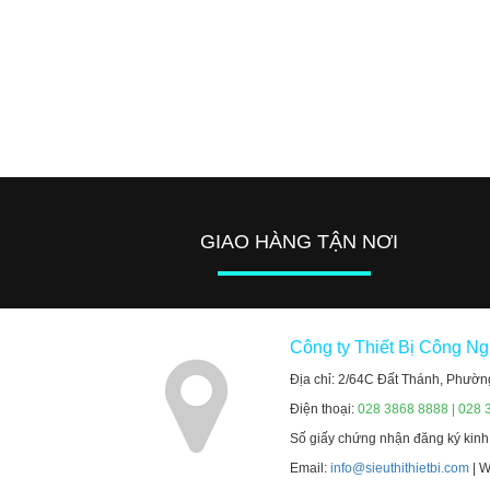
GIAO HÀNG TẬN NƠI
Công ty Thiết Bị Công N
Địa chỉ: 2/64C Đất Thánh, Phườn
Điện thoại:
028 3868 8888 | 028 
Số giấy chứng nhận đăng ký kin
Email:
info@sieuthithietbi.com
| 