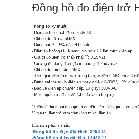
Đồng hồ đo điện trở 
Thông số kỹ thuật:
- Điện áp thử cách điện: 250V DC
- Chỉ số đo tối đa: 50MΩ
*1
- Dung sai
: ±5% của chỉ số đo
- Điện áp không tải: Không lớn hơn 1,2 lần mức điện áp
*2
- Giá trị đo điện trở thấp nhất
: 0,25MΩ
- Cường độ dòng điện (đoản mạch): 1,2mA max.
- Chỉ số đo trung tâm: 1MΩ
- Thời gian đáp ứng: ∞ ở trung tâm, ∞ đến 0 MΩ trong 3 gi
- Dung sai thang đo điện áp xoay chiều: 0-300V, ±5% của giá
- Bảo vệ điện áp chuyển tiếp, 10 giây: 360V AC
- Mức nguồn tối đa: 3VA (chế độ kiểm tra pin)
*1 đây là dung sai cho giá trị đo đầu tiên. Nếu giá trị đo lầ
*2 giá trị điện trở dựa trên định mức điện áp
Các sản phẩm khác:
Đồng hồ đo điện đất Hioki 3452-11
-
-Đồng hồ đo điện đất Hioki 3452-12