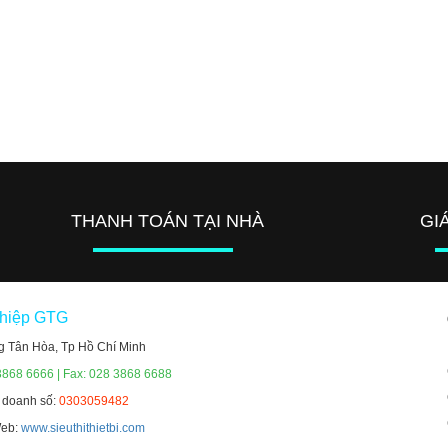
THANH TOÁN TẠI NHÀ
GI
ghiệp GTG
g Tân Hòa, Tp Hồ Chí Minh
3868 6666 | Fax: 028 3868 6688
h doanh số:
0303059482
Web:
www.sieuthithietbi.com