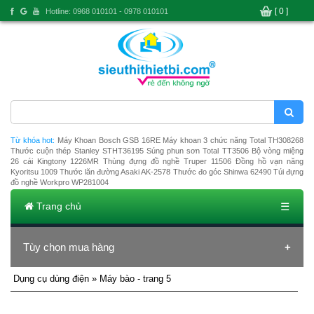
[ 0 ]
Hotline: 0968 010101 - 0978 010101
Từ khóa hot:
Máy Khoan Bosch GSB 16RE
Máy khoan 3 chức năng Total TH308268
Thước cuộn thép Stanley STHT36195
Súng phun sơn Total TT3506
Bộ vòng miệng
26 cái Kingtony 1226MR
Thùng đựng đồ nghề Truper 11506
Đồng hồ vạn năng
Kyoritsu 1009
Thước lăn đường Asaki AK-2578
Thước đo góc Shinwa 62490
Túi đựng
đồ nghề Workpro WP281004
Trang chủ
☰
Tùy chọn mua hàng
Dụng cụ dùng điện
» Máy bào - trang 5
Ðang tải dũ liệu ...