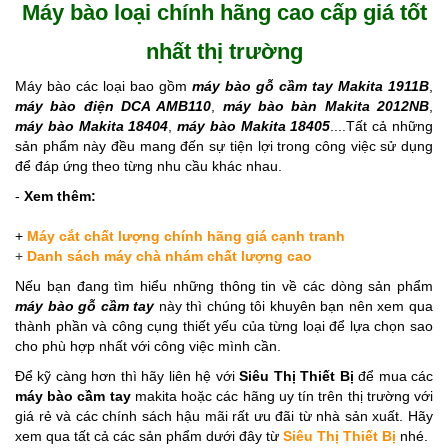
Máy bào loại chính hãng cao cấp giá tốt
nhất thị trường
Máy bào các loại bao gồm 
máy bào gỗ cầm tay Makita 1911B
, 
máy bào điện DCA AMB110
, 
máy bào bàn Makita 2012NB
, 
máy bào Makita 18404
, 
máy bào Makita 18405
....Tất cả những 
sản phẩm này đều mang đến sự tiện lợi trong công việc sử dụng 
để đáp ứng theo từng nhu cầu khác nhau. 
- 
Xem thêm:
+ 
Máy cắt chất lượng chính hãng giá cạnh tranh
+
Danh sách máy chà nhám chất lượng cao
Nếu bạn đang tìm hiểu những thông tin về các dòng sản phẩm 
máy bào gỗ cầm tay
 này thì chúng tôi khuyên bạn nên xem qua 
thành phần và công cụng thiết yếu của từng loại để lựa chọn sao 
cho phù hợp nhất với công việc mình cần. 
Để kỹ càng hơn thì hãy liên hệ với 
Siêu Thị Thiết Bị
 để mua các 
máy bào cầm tay
 makita hoặc các hãng uy tín trên thị trường với 
giá rẻ và các chính sách hậu mãi rất ưu đãi từ nhà sản xuất. Hãy 
xem qua tất cả các sản phẩm dưới đây từ 
Siêu Thị Thiết Bị
 nhé.