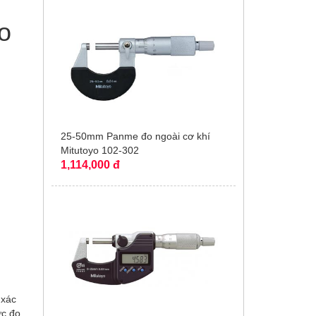
o
25-50mm Panme đo ngoài cơ khí
Mitutoyo 102-302
1,114,000 đ
 xác
ực đo