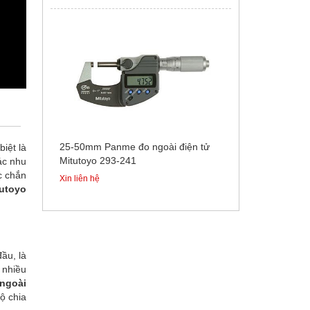
25-50mm Panme đo ngoài điện tử
iệt là
Mitutoyo 293-241
hác nhu
c chắn
Xin liên hệ
tutoyo
ầu, là
u nhiều
ngoài
ộ chia