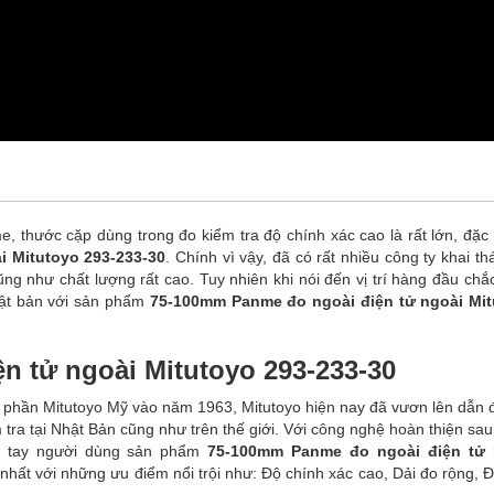
, thước cặp dùng trong đo kiểm tra độ chính xác cao là rất lớn, đặc b
i Mitutoyo 293-233-30
. Chính vì vậy, đã có rất nhiều công ty khai t
ng như chất lượng rất cao. Tuy nhiên khi nói đến vị trí hàng đầu chắ
hật bản với sản phẩm
75-100mm Panme đo ngoài điện tử ngoài Mi
n tử ngoài Mitutoyo 293-233-30
ổ phần Mitutoyo Mỹ vào năm 1963, Mitutoyo hiện nay đã vươn lên dẫn đ
ểm tra tại Nhật Bản cũng như trên thế giới. Với công nghệ hoàn thiện sa
ận tay người dùng sản phẩm
75-100mm Panme đo ngoài điện tử 
ất với những ưu điểm nổi trội như: Độ chính xác cao, Dải đo rộng, Đ