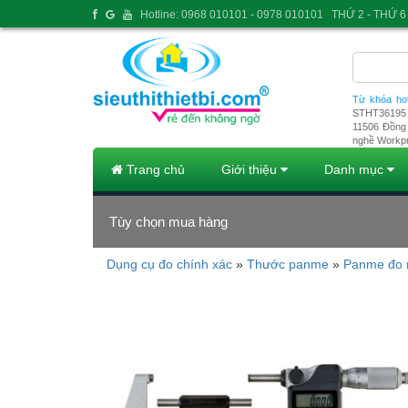
Hotline: 0968 010101 - 0978 010101
THỨ 2 - THỨ 6 
Từ khóa ho
STHT36195
11506
Đồng 
nghề Workp
Trang chủ
Giới thiệu
Danh mục
Tùy chọn mua hàng
Dụng cụ đo chính xác
»
Thước panme
»
Panme đo 