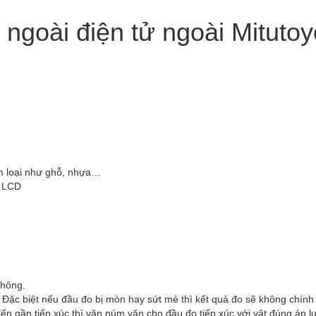
goài điện tử ngoài Mitutoy
im loại như ghỗ, nhựa…
h LCD
không.
Đặc biệt nếu đầu đo bị mòn hay sứt mẻ thì kết quả đo sẽ không chính
đến gần tiếp xúc thì vặn núm vặn cho đầu đo tiếp xúc với vật đúng áp l