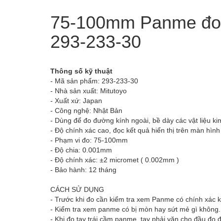
75-100mm Panme đo n
293-233-30
Thông số kỹ thuật
- Mã sản phẩm: 293-233-30
- Nhà sản xuất: Mitutoyo
- Xuất xứ: Japan
- Công nghệ: Nhật Bản
- Dùng để đo đường kính ngoài, bề dày các vật liệu k
- Độ chính xác cao, đọc kết quả hiển thị trên màn hìn
- Phạm vi đo: 75-100mm
- Độ chia: 0.001mm
- Độ chính xác: ±2 micromet ( 0.002mm )
- Bảo hành: 12 tháng
CÁCH SỬ DỤNG
- Trước khi đo cần kiểm tra xem Panme có chính xác 
- Kiểm tra xem panme có bị mòn hay sứt mẻ gì không. 
- Khi đo tay trái cầm panme, tay phải vặn cho đầu đo 