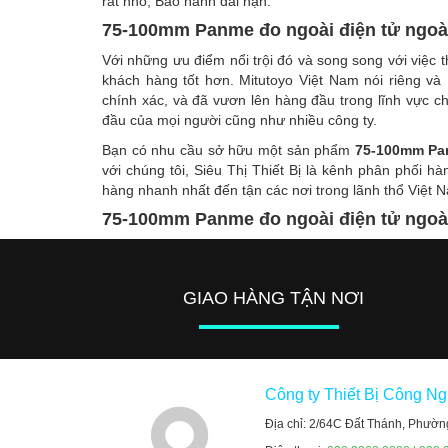
rất nhỏ, Bảo hành dài hạn.
75-100mm Panme đo ngoài điện tử ngoài
Với những ưu điểm nổi trội đó và song song với việc
khách hàng tốt hơn. Mitutoyo Việt Nam nói riêng và 
chính xác, và đã vươn lên hàng đầu trong lĩnh vực chế
đầu của mọi người cũng như nhiều công ty.
Bạn có nhu cầu sở hữu một sản phẩm
75-100mm Pan
với chúng tôi, Siêu Thị Thiết Bị là kênh phân phối hà
hàng nhanh nhất đến tận các nơi trong lãnh thổ Việt 
75-100mm Panme đo ngoài điện tử ngoài
GIAO HÀNG TẬN NƠI
Công ty Thiết Bị Công N
Địa chỉ: 2/64C Đất Thánh, Phườn