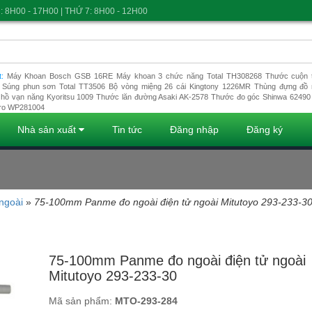
: 8H00 - 17H00 | THỨ 7: 8H00 - 12H00
t:
Máy Khoan Bosch GSB 16RE
Máy khoan 3 chức năng Total TH308268
Thước cuộn t
Súng phun sơn Total TT3506
Bộ vòng miệng 26 cái Kingtony 1226MR
Thùng đựng đồ 
hồ vạn năng Kyoritsu 1009
Thước lăn đường Asaki AK-2578
Thước đo góc Shinwa 62490
ro WP281004
Nhà sản xuất
Tin tức
Đăng nhập
Đăng ký
ngoài
»
75-100mm Panme đo ngoài điện tử ngoài Mitutoyo 293-233-3
Đang tải dữ liệu
75-100mm Panme đo ngoài điện tử ngoài
Mitutoyo 293-233-30
Mã sản phẩm:
MTO-293-284