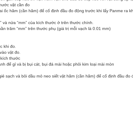
thước vật cần đo
 đai ốc hãm (cần hãm) để cố định đầu đo động trước khi lấy Panme ra kh
 và nửa “mm” của kích thước ở trên thước chính.
ần trăm “mm” trên thước phụ (giá trị mỗi vạch là 0.01 mm)
c khi đo.
vào vật đo.
 kích thước
h để gỉ và bị bụi cát, bụi đá mài hoặc phôi kim loại mài mòn
 giẻ sạch và bôi dầu mỏ neo siết vật hãm (cần hãm) để cố định đầu đo