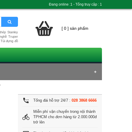
Đang online :1 - Tổng truy cập : 1
[ 0 ] sản phẩm
hép Stanley
nghề Truper
Túi đựng đồ
0
settings_phone
Tổng đài hỗ trợ 24/7 :
028 3868 6666
Miễn phí vận chuyển trong nội thành
directions_bike
TPHCM cho đơn hàng từ 2.000.000đ
trở lên