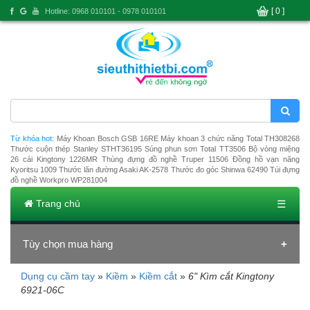
[ 0 ]
Hotline: 0968 010101 - 0978 010101
Từ khóa hot:
Máy Khoan Bosch GSB 16RE
Máy khoan 3 chức năng Total TH308268
Thước cuộn thép Stanley STHT36195
Súng phun sơn Total TT3506
Bộ vòng miệng
26 cái Kingtony 1226MR
Thùng đựng đồ nghề Truper 11506
Đồng hồ vạn năng
Kyoritsu 1009
Thước lăn đường Asaki AK-2578
Thước đo góc Shinwa 62490
Túi đựng
đồ nghề Workpro WP281004
Trang chủ
☰
Tùy chọn mua hàng
Dụng cụ cầm tay
»
Kiềm
»
Kiềm cắt
»
6" Kìm cắt Kingtony
Đang tải dữ liệu
6921-06C