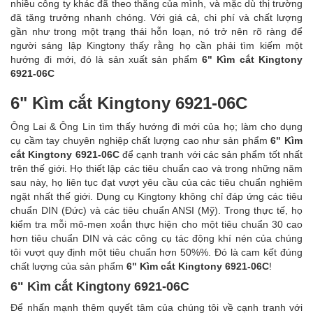
nhiều công ty khác đã theo thắng của mình, và mặc dù thị trường
đã tăng trưởng nhanh chóng. Với giá cả, chi phí và chất lượng
gần như trong một trạng thái hỗn loạn, nó trở nên rõ ràng để
người sáng lập Kingtony thấy rằng họ cần phải tìm kiếm một
hướng đi mới, đó là sản xuất sản phẩm
6" Kìm cắt Kingtony
6921-06C
6" Kìm cắt Kingtony 6921-06C
Ông Lai & Ông Lin tìm thấy hướng đi mới của họ; làm cho dụng
cụ cầm tay chuyên nghiệp chất lượng cao như sản phẩm
6" Kìm
cắt Kingtony 6921-06C
để cạnh tranh với các sản phẩm tốt nhất
trên thế giới. Họ thiết lập các tiêu chuẩn cao và trong những năm
sau này, họ liên tục đạt vượt yêu cầu của các tiêu chuẩn nghiêm
ngặt nhất thế giới. Dụng cụ Kingtony không chỉ đáp ứng các tiêu
chuẩn DIN (Đức) và các tiêu chuẩn ANSI (Mỹ). Trong thực tế, họ
kiểm tra mỗi mô-men xoắn thực hiện cho một tiêu chuẩn 30 cao
hơn tiêu chuẩn DIN và các công cụ tác động khí nén của chúng
tôi vượt quy định một tiêu chuẩn hơn 50%%. Đó là cam kết đúng
chất lượng của sản phẩm
6" Kìm cắt Kingtony 6921-06C
!
6" Kìm cắt Kingtony 6921-06C
Để nhấn mạnh thêm quyết tâm của chúng tôi về cạnh tranh với