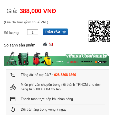
Giá:
388,000 VNĐ
(Giá đã bao gồm thuế VAT)
Số lượng
So sánh sản phẩm
settings_phone
Tổng đài hỗ trợ 24/7 :
028 3868 6666
Miễn phí vận chuyển trong nội thành TPHCM cho đơn
directions_bike
hàng từ 2.000.000đ trở lên
credit_card
Thanh toán trực tiếp khi nhận hàng
loop
Đổi trả hàng trong vòng 7 ngày