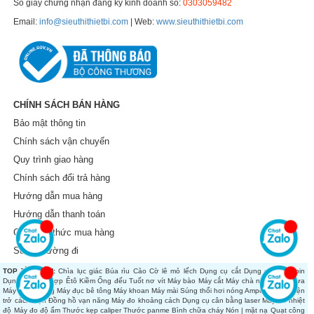
Số giấy chứng nhận đăng ký kinh doanh số:
0303059482
Email:
info@sieuthithietbi.com
| Web:
www.sieuthithietbi.com
CHÍNH SÁCH BÁN HÀNG
Bảo mật thông tin
Chính sách vận chuyển
Quy trình giao hàng
Chính sách đổi trả hàng
Hướng dẫn mua hàng
Hướng dẫn thanh toán
Các hình thức mua hàng
Sơ đồ đường đi
TOP TÌM KIẾM:
Chìa lục giác
Búa rìu
Cảo
Cờ lê mỏ lếch
Dụng cụ cắt
Dụng cụ dùng pin
Dụng cụ tổng hợp
Êtô
Kiềm
Ống đếu
Tuốt nơ vít
Máy bào
Máy cắt
Máy chà nhám
Máy cưa
Máy đánh bóng
Máy đục bê tông
Máy khoan
Máy mài
Súng thổi hơi nóng
Ampe kìm
Đo điện
trở cách điện
Đồng hồ vạn năng
Máy đo khoảng cách
Dụng cụ cân bằng laser
Máy đo nhiệt
độ
Máy đo độ ẩm
Thước kẹp caliper
Thước panme
Bình chữa cháy
Nón | mặt nạ
Quạt công