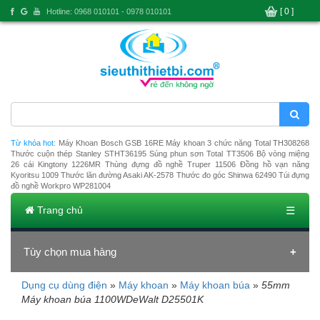
[ 0 ]
Hotline: 0968 010101 - 0978 010101
Từ khóa hot:
Máy Khoan Bosch GSB 16RE
Máy khoan 3 chức năng Total TH308268
Thước cuộn thép Stanley STHT36195
Súng phun sơn Total TT3506
Bộ vòng miệng
26 cái Kingtony 1226MR
Thùng đựng đồ nghề Truper 11506
Đồng hồ vạn năng
Kyoritsu 1009
Thước lăn đường Asaki AK-2578
Thước đo góc Shinwa 62490
Túi đựng
đồ nghề Workpro WP281004
Trang chủ
☰
Tùy chọn mua hàng
Dụng cụ dùng điện
»
Máy khoan
»
Máy khoan búa
»
55mm
Đang tải dữ liệu
Máy khoan búa 1100WDeWalt D25501K