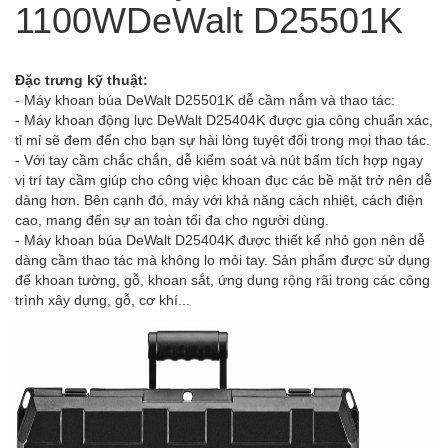
1100WDeWalt D25501K
Đặc trưng kỹ thuật:
- Máy khoan búa DeWalt D25501K dễ cầm nắm và thao tác:
- Máy khoan động lực DeWalt D25404K được gia công chuẩn xác,
tỉ mỉ sẽ đem đến cho bạn sự hài lòng tuyệt đối trong mọi thao tác.
- Với tay cầm chắc chắn, dễ kiểm soát và nút bấm tích hợp ngay
vị trí tay cầm giúp cho công việc khoan đục các bề mặt trở nên dễ
dàng hơn. Bên cạnh đó, máy với khả năng cách nhiệt, cách điện
cao, mang đến sự an toàn tối đa cho người dùng.
- Máy khoan búa DeWalt D25404K được thiết kế nhỏ gọn nên dễ
dàng cầm thao tác mà không lo mỏi tay. Sản phẩm được sử dụng
để khoan tường, gỗ, khoan sắt, ứng dụng rộng rãi trong các công
trình xây dựng, gỗ, cơ khí...