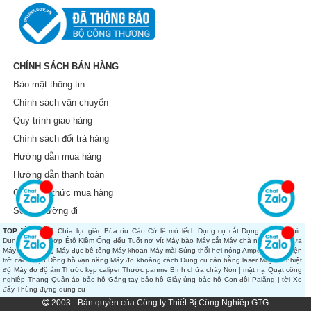
CHÍNH SÁCH BÁN HÀNG
Bảo mật thông tin
Chính sách vận chuyển
Quy trình giao hàng
Chính sách đổi trả hàng
Hướng dẫn mua hàng
Hướng dẫn thanh toán
Các hình thức mua hàng
Sơ đồ đường đi
TOP TÌM KIẾM:
Chìa lục giác
Búa rìu
Cảo
Cờ lê mỏ lếch
Dụng cụ cắt
Dụng cụ dùng pin
Dụng cụ tổng hợp
Êtô
Kiềm
Ống đếu
Tuốt nơ vít
Máy bào
Máy cắt
Máy chà nhám
Máy cưa
Máy đánh bóng
Máy đục bê tông
Máy khoan
Máy mài
Súng thổi hơi nóng
Ampe kìm
Đo điện
trở cách điện
Đồng hồ vạn năng
Máy đo khoảng cách
Dụng cụ cân bằng laser
Máy đo nhiệt
độ
Máy đo độ ẩm
Thước kẹp caliper
Thước panme
Bình chữa cháy
Nón | mặt nạ
Quạt công
nghiệp
Thang
Quần áo bảo hộ
Găng tay bảo hộ
Giày ủng bảo hộ
Con đội
Palăng | tời
Xe
đẩy
Thùng đựng dụng cụ
2003 - Bản quyền của Công ty Thiết Bị Công Nghiệp GTG