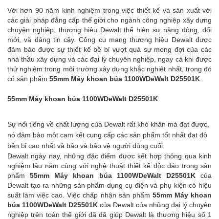
Với hơn 90 năm kinh nghiệm trong việc thiết kế và sản xuất với
các giải pháp đẳng cấp thế giới cho ngành công nghiệp xây dựng
chuyên nghiệp, thương hiệu Dewalt thể hiện sự năng động, đổi
mới, và đáng tin cậy. Công cụ mang thương hiệu Dewalt được
đảm bảo được sự thiết kế bề bỉ vượt quá sự mong đợi của các
nhà thầu xây dựng và các đại lý chuyên nghiệp, ngay cả khi được
thử nghiệm trong môi trường xây dựng khắc nghiệt nhất, trong đó
có sản phẩm
55mm Máy khoan búa 1100WDeWalt D25501K
.
55mm Máy khoan búa 1100WDeWalt D25501K
Sự nổi tiếng về chất lượng của Dewalt rất khó khăn mà đạt được,
nó đảm bảo một cam kết cung cấp các sản phẩm tốt nhất đạt độ
bền bỉ cao nhất và bảo và bảo vệ người dùng cuối.
Dewalt ngày nay, những đặc điểm được kết hợp thông qua kinh
nghiệm lâu năm cùng với nghệ thuật thiết kế độc đáo trong sản
phẩm
55mm Máy khoan búa 1100WDeWalt D25501K
của
Dewalt tạo ra những sản phẩm dụng cụ điện và phụ kiện có hiệu
suất làm việc cao. Việc chấp nhận sản phẩm
55mm Máy khoan
búa 1100WDeWalt D25501K
của Dewalt của những đại lý chuyên
nghiệp trên toàn thế giới đã đã giúp Dewalt là thương hiệu số 1