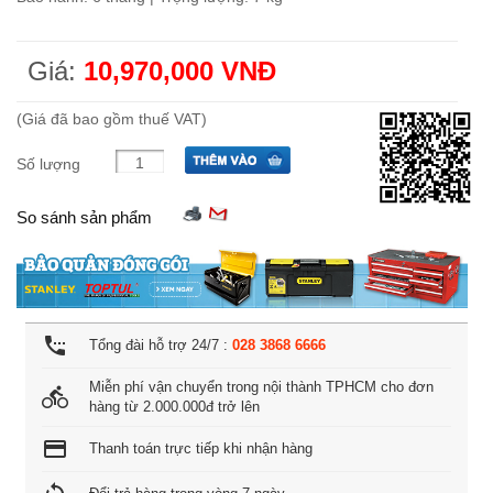
Giá:
10,970,000 VNĐ
(Giá đã bao gồm thuế VAT)
Số lượng
So sánh sản phẩm
settings_phone
Tổng đài hỗ trợ 24/7 :
028 3868 6666
Miễn phí vận chuyển trong nội thành TPHCM cho đơn
directions_bike
hàng từ 2.000.000đ trở lên
credit_card
Thanh toán trực tiếp khi nhận hàng