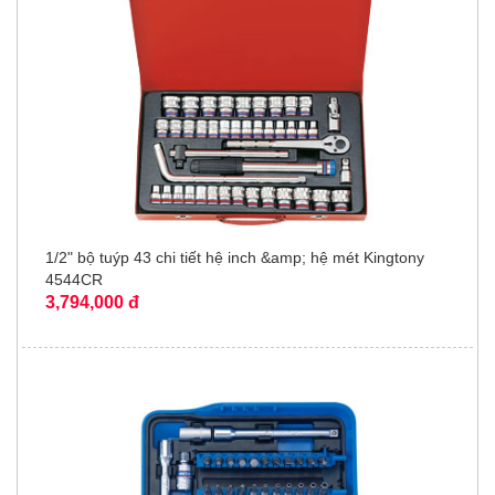
1/2" bộ tuýp 43 chi tiết hệ inch &amp; hệ mét Kingtony
4544CR
3,794,000 đ