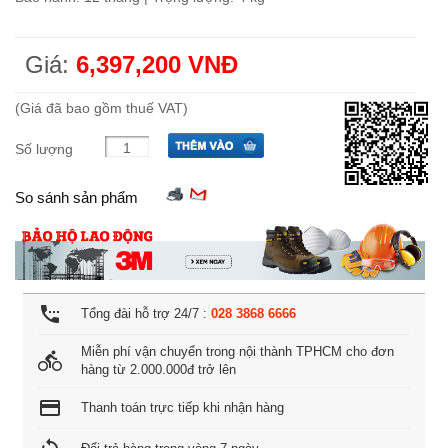
Giá:
6,397,200 VNĐ
(Giá đã bao gồm thuế VAT)
Số lượng
So sánh sản phẩm
settings_phone
Tổng đài hỗ trợ 24/7 :
028 3868 6666
Miễn phí vận chuyển trong nội thành TPHCM cho đơn
directions_bike
hàng từ 2.000.000đ trở lên
credit_card
Thanh toán trực tiếp khi nhận hàng