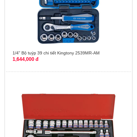
1/4" Bộ tuýp 39 chi tiết Kingtony 2539MR-AM
1,644,000 đ