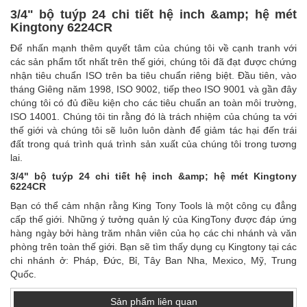
3/4" bộ tuýp 24 chi tiết hệ inch &amp; hệ mét
Kingtony 6224CR
Để nhấn mạnh thêm quyết tâm của chúng tôi về cạnh tranh với
các sản phẩm tốt nhất trên thế giới, chúng tôi đã đạt được chứng
nhận tiêu chuẩn ISO trên ba tiêu chuẩn riêng biệt. Đầu tiên, vào
tháng Giêng năm 1998, ISO 9002, tiếp theo ISO 9001 và gần đây
chúng tôi có đủ điều kiện cho các tiêu chuẩn an toàn môi trường,
ISO 14001. Chúng tôi tin rằng đó là trách nhiệm của chúng ta với
thế giới và chúng tôi sẽ luôn luôn dành để giảm tác hại đến trái
đất trong quá trình quá trình sản xuất của chúng tôi trong tương
lai.
3/4" bộ tuýp 24 chi tiết hệ inch &amp; hệ mét Kingtony
6224CR
Bạn có thể cảm nhận rằng King Tony Tools là một công cụ đẳng
cấp thế giới. Những ý tưởng quản lý của KingTony được đáp ứng
hàng ngày bởi hàng trăm nhân viên của họ các chi nhánh và văn
phòng trên toàn thế giới. Bạn sẽ tìm thấy dụng cụ Kingtony tại các
chi nhánh ở: Pháp, Đức, Bỉ, Tây Ban Nha, Mexico, Mỹ, Trung
Quốc.
Sản phẩm liên quan