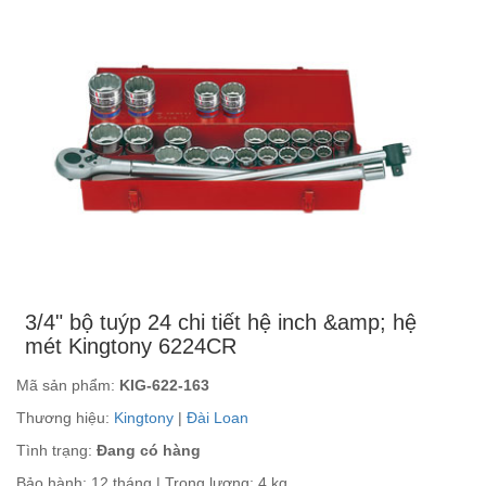
3/4" bộ tuýp 24 chi tiết hệ inch &amp; hệ
mét Kingtony 6224CR
Mã sản phẩm:
KIG-622-163
Thương hiệu:
Kingtony
|
Đài Loan
Tình trạng:
Đang có hàng
Bảo hành: 12 tháng | Trọng lượng: 4 kg