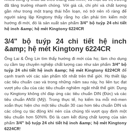
đã tăng trưởng nhanh chóng. Với giá cả, chi phí và chất lượng
gần như trong một trạng thái hỗn loạn, nó trở nên rõ ràng để
người sáng lập Kingtony thấy rằng họ cần phải tìm kiếm một
hướng đi mới, đó là sản xuất sản phẩm
3/4" bộ tuýp 24 chi tiết
hệ inch &amp; hệ mét Kingtony 6224CR
3/4" bộ tuýp 24 chi tiết hệ inch
&amp; hệ mét Kingtony 6224CR
Ông Lai & Ông Lin tìm thấy hướng đi mới của họ; làm cho dụng
cụ cầm tay chuyên nghiệp chất lượng cao như sản phẩm
3/4" bộ
tuýp 24 chi tiết hệ inch &amp; hệ mét Kingtony 6224CR
để
cạnh tranh với các sản phẩm tốt nhất trên thế giới. Họ thiết lập
các tiêu chuẩn cao và trong những năm sau này, họ liên tục đạt
vượt yêu cầu của các tiêu chuẩn nghiêm ngặt nhất thế giới. Dụng
cụ Kingtony không chỉ đáp ứng các tiêu chuẩn DIN (Đức) và các
tiêu chuẩn ANSI (Mỹ). Trong thực tế, họ kiểm tra mỗi mô-men
xoắn thực hiện cho một tiêu chuẩn 30 cao hơn tiêu chuẩn DIN và
các công cụ tác động khí nén của chúng tôi vượt quy định một
tiêu chuẩn hơn 50%%. Đó là cam kết đúng chất lượng của sản
phẩm
3/4" bộ tuýp 24 chi tiết hệ inch &amp; hệ mét Kingtony
6224CR
!