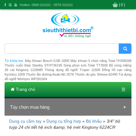
[ 0 ]
Hotline: 0968 010101 - 0978 010101
Từ khóa hot:
Máy Khoan Bosch GSB 16RE
Máy khoan 3 chức năng Total TH308268
Thước cuộn thép Stanley STHT36195
Súng phun sơn Total TT3506
Bộ vòng miệng
26 cái Kingtony 1226MR
Thùng đựng đồ nghề Truper 11506
Đồng hồ vạn năng
Kyoritsu 1009
Thước lăn đường Asaki AK-2578
Thước đo góc Shinwa 62490
Túi đựng
đồ nghề Workpro WP281004
Trang chủ
☰
Tùy chọn mua hàng
Dụng cụ cầm tay
»
Dụng cụ tổng hợp
»
Bộ khẩu
»
3/4" bộ
Đang tải dữ liệu
tuýp 24 chi tiết hệ inch &amp; hệ mét Kingtony 6224CR