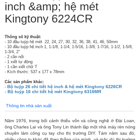
inch &amp; hệ mét
Kingtony 6224CR
Thông số kỹ thuật:
- 10 đầu tuýp hệ mét
22, 24, 27, 30, 32, 36, 38, 41, 46, 50mm
- 10 đầu tuýp hệ inch 1, 1-1/8, 1-1/4, 1-5/16, 1-3/8, 1-7/16, 1-1/2, 1-5/8,
1-3/4, 2”
- 2 cần nối
- 1 xiết tự động
- 1 cần xiết chữ T
- Kích thước: 537 x 177 x 78mm
Các sản phẩm khác:
Bộ tuýp 26 chi tiết hệ inch & hệ mét Kingtony 6226CR
-
- Bộ tuýp 16 chi tiết hệ mét Kingtony 6316MR
Thông tin nhà sản xuất
Năm 1976, trong bối cảnh thiếu vốn và công nghệ ở Đài Loan,
ông Charles Lai và ông Tony Lin thành lập một nhà máy rèn nóng
chuyên làm công cụ tay cho thị trường DIY. Tám năm sau đó,
nhiều công ty khác đã theo thắng của mình, và mặc dù thị trường