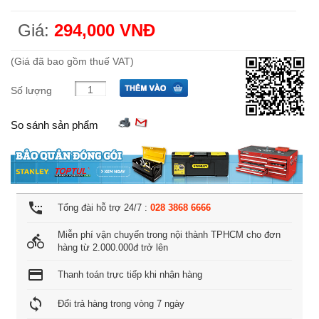
Giá:
294,000 VNĐ
(Giá đã bao gồm thuế VAT)
Số lượng
So sánh sản phẩm
settings_phone
Tổng đài hỗ trợ 24/7 :
028 3868 6666
Miễn phí vận chuyển trong nội thành TPHCM cho đơn
directions_bike
hàng từ 2.000.000đ trở lên
credit_card
Thanh toán trực tiếp khi nhận hàng
loop
Đổi trả hàng trong vòng 7 ngày