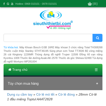
[ 0 ]
Hotline: 0968 010101 - 0978 010101
Từ khóa hot:
Máy Khoan Bosch GSB 16RE
Máy khoan 3 chức năng Total TH308268
Thước cuộn thép Stanley STHT36195
Súng phun sơn Total TT3506
Bộ vòng miệng
26 cái Kingtony 1226MR
Thùng đựng đồ nghề Truper 11506
Đồng hồ vạn năng
Kyoritsu 1009
Thước lăn đường Asaki AK-2578
Thước đo góc Shinwa 62490
Túi đựng
đồ nghề Workpro WP281004
Trang chủ
☰
Tùy chọn mua hàng
Dụng cụ cầm tay
»
Cờ lê mỏ lết
»
Cờ lê đóng
»
28mm Cờ lê
Đang tải dữ liệu
1 đầu miệng Toptul AAAT2828