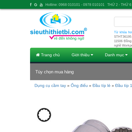
Hotline: 0968 010101 - 0978 010101
THỨ 2 - THỨ 6 
Từ khóa ho
STHT36195
11506
Đồng 
nghề Workp
Trang chủ
Giới thiệu
Danh mục
Tùy chọn mua hàng
Dụng cụ cầm tay
»
Ống điếu
»
Đầu típ lẻ
»
Đầu típ 