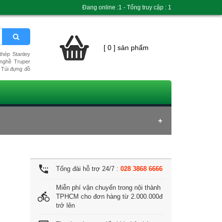
Đang online :1 - Tổng truy cập : 1
[ 0 ] sản phẩm
hép Stanley
nghề Truper
Túi đựng đồ
settings_phone
Tổng đài hỗ trợ 24/7 :
028 3868 6666
Miễn phí vận chuyển trong nội thành
directions_bike
TPHCM cho đơn hàng từ 2.000.000đ
trở lên