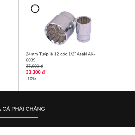
24mm Tuýp lẻ 12 góc 1/2" Asaki AK-
6039
37,000 đ
33,300 đ
-10%
Á CẢ PHẢI CHĂNG