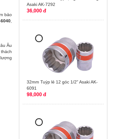
Asaki AK-7292
36,000 đ
ảm bảo
-6040
,
hâu Âu
 thách
 lượng
32mm Tuýp lẻ 12 góc 1/2" Asaki AK-
6091
98,000 đ