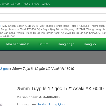
: 8H00 - 17H00 | THỨ 7: 8H00 - 12H00
t:
Máy Khoan Bosch GSB 16RE
Máy khoan 3 chức năng Total TH308268
Thước cuộn t
Súng phun sơn Total TT3506
Bộ vòng miệng 26 cái Kingtony 1226MR
Thùng đựng đồ 
hồ vạn năng Kyoritsu 1009
Thước lăn đường Asaki AK-2578
Thước đo góc Shinwa 62490
ro WP281004
Nhà sản xuất
Tin tức
Đăng nhập
Đăng ký
12 góc
»
25mm Tuýp lẻ 12 góc 1/2" Asaki AK-6040
Đang tải dữ liệu
25mm Tuýp lẻ 12 góc 1/2" Asaki AK-6040
Mã sản phẩm:
ASA-604-803
Thương hiệu:
Asaki
|
Trung Quốc