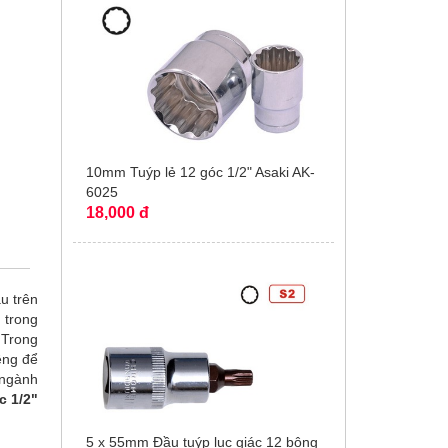
10mm Tuýp lẻ 12 góc 1/2" Asaki AK-
6025
18,000 đ
u trên
 trong
 Trong
êng để
 ngành
c 1/2"
5 x 55mm Đầu tuýp lục giác 12 bông