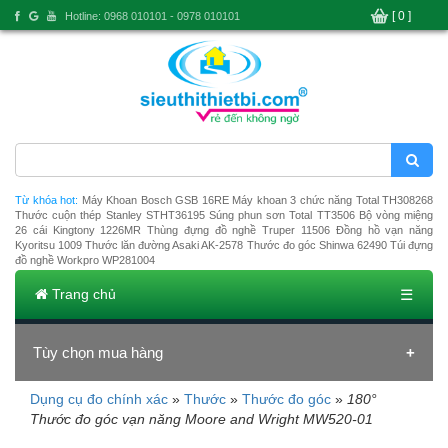
[ 0 ]
Hotline: 0968 010101 - 0978 010101
Từ khóa hot:
Máy Khoan Bosch GSB 16RE
Máy khoan 3 chức năng Total TH308268
Thước cuộn thép Stanley STHT36195
Súng phun sơn Total TT3506
Bộ vòng miệng
26 cái Kingtony 1226MR
Thùng đựng đồ nghề Truper 11506
Đồng hồ vạn năng
Kyoritsu 1009
Thước lăn đường Asaki AK-2578
Thước đo góc Shinwa 62490
Túi đựng
đồ nghề Workpro WP281004
Trang chủ
☰
Tùy chọn mua hàng
Dụng cụ đo chính xác
»
Thước
»
Thước đo góc
»
180°
Đang tải dữ liệu
Thước đo góc vạn năng Moore and Wright MW520-01