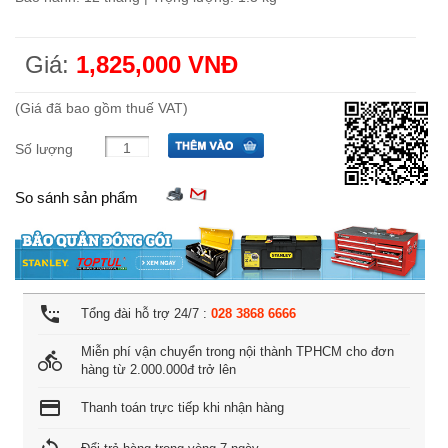
Giá:
1,825,000 VNĐ
(Giá đã bao gồm thuế VAT)
Số lượng
So sánh sản phẩm
settings_phone
Tổng đài hỗ trợ 24/7 :
028 3868 6666
Miễn phí vận chuyển trong nội thành TPHCM cho đơn
directions_bike
hàng từ 2.000.000đ trở lên
credit_card
Thanh toán trực tiếp khi nhận hàng