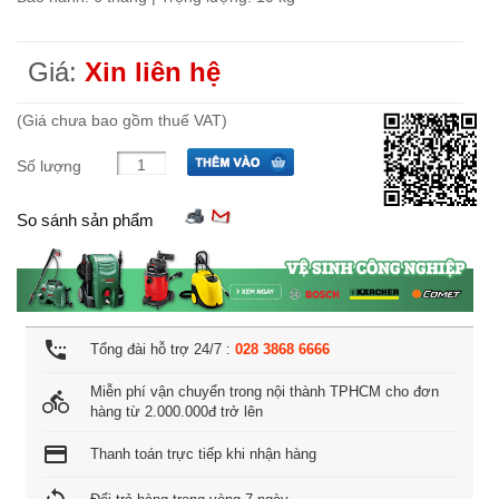
Giá:
Xin liên hệ
(Giá chưa bao gồm thuế VAT)
Số lượng
So sánh sản phẩm
settings_phone
Tổng đài hỗ trợ 24/7 :
028 3868 6666
Miễn phí vận chuyển trong nội thành TPHCM cho đơn
directions_bike
hàng từ 2.000.000đ trở lên
credit_card
Thanh toán trực tiếp khi nhận hàng