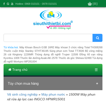
[ 0 ]
Hotline: 0968 010101 - 0978 010101
Từ khóa hot:
Máy Khoan Bosch GSB 16RE
Máy khoan 3 chức năng Total TH308268
Thước cuộn thép Stanley STHT36195
Súng phun sơn Total TT3506
Bộ vòng miệng
26 cái Kingtony 1226MR
Thùng đựng đồ nghề Truper 11506
Đồng hồ vạn năng
Kyoritsu 1009
Thước lăn đường Asaki AK-2578
Thước đo góc Shinwa 62490
Túi đựng
đồ nghề Workpro WP281004
Trang chủ
☰
Tùy chọn mua hàng
Vệ sinh công nghiệp
»
Máy phun nước
»
1500W Máy phun
Đang tải dữ liệu
xịt rửa áp lực cao INGCO HPWR15001