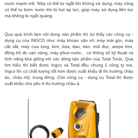
nước mạnh mẽ. Máy có thể tự ngắt khi không sử dụng, máy cũng
có thể tự bơm nước khi bị hụt áp lực, giúp máy sử dụng liên tục
mà không bị ngắt quảng.
Qua quá trình làm nội dung sản phẩm thì tui thấy các công cụ -
dụng cụ của INGCO như: máy khoan vặn vít, máy mài góc, máy
cắt sắt, máy cưa lọng, kìm, búa, dao, kéo, mũi đục, ampe kìm,
đồng hồ đo vạn năng, máy phun nước... có thông số kỹ thuật và
tính năng khá giống với các dòng sản phẩm của Total Tools. Qua
tìm hiểu thì biết được Ingco và Total đều chung 1 công ty mẹ,
Ingco thì có chất lượng tốt hơn được xuất khẩu đi thị trường châu
âu, châu mỹ, trung đông. Còn công cụ - dụng cụ Total thì được
xuất khẩu chủ yếu ở thị trường châu á.