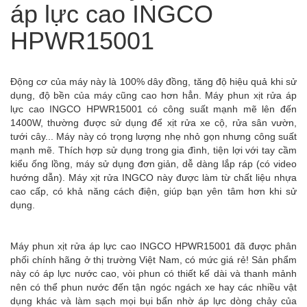
áp lực cao INGCO
HPWR15001
Động cơ của máy này là 100% dây đồng, tăng độ hiệu quả khi sử
dụng, độ bền của máy cũng cao hơn hẳn. Máy phun xịt rửa áp
lực cao INGCO HPWR15001 có công suất mạnh mẽ lên đến
1400W, thường được sử dụng để xịt rửa xe cộ, rửa sân vườn,
tưới cây... Máy này có trọng lượng nhẹ nhỏ gọn nhưng công suất
mạnh mẽ. Thích hợp sử dụng trong gia đình, tiện lợi với tay cầm
kiểu ống lồng, máy sử dụng đơn giản, dễ dàng lắp ráp (có video
hướng dẫn). Máy xịt rửa INGCO này được làm từ chất liệu nhựa
cao cấp, có khả năng cách điện, giúp bạn yên tâm hơn khi sử
dụng.
Máy phun xịt rửa áp lực cao INGCO HPWR15001 đã được phân
phối chính hãng ở thị trường Việt Nam, có mức giá rẻ! Sản phẩm
này có áp lực nước cao, vòi phun có thiết kế dài và thanh mảnh
nên có thể phun nước đến tận ngóc ngách xe hay các nhiều vật
dụng khác và làm sạch mọi bụi bẩn nhờ áp lực dòng chảy của