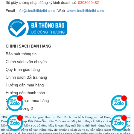
Số giấy chứng nhận đăng ký kinh doanh số:
0303059482
Email:
info@sieuthithietbi.com
| Web:
www.sieuthithietbi.com
CHÍNH SÁCH BÁN HÀNG
Bảo mật thông tin
Chính sách vận chuyển
Quy trình giao hàng
Chính sách đổi trả hàng
Hướng dẫn mua hàng
Hướng dẫn thanh toán
Các hình thức mua hàng
Sơ đồ đường đi
TOP TÌM KIẾM:
Chìa lục giác
Búa rìu
Cảo
Cờ lê mỏ lếch
Dụng cụ cắt
Dụng cụ dùng pin
Dụng cụ tổng hợp
Êtô
Kiềm
Ống đếu
Tuốt nơ vít
Máy bào
Máy cắt
Máy chà nhám
Máy cưa
Máy đánh bóng
Máy đục bê tông
Máy khoan
Máy mài
Súng thổi hơi nóng
Ampe kìm
Đo điện
trở cách điện
Đồng hồ vạn năng
Máy đo khoảng cách
Dụng cụ cân bằng laser
Máy đo nhiệt
độ
Máy đo độ ẩm
Thước kẹp caliper
Thước panme
Bình chữa cháy
Nón | mặt nạ
Quạt công