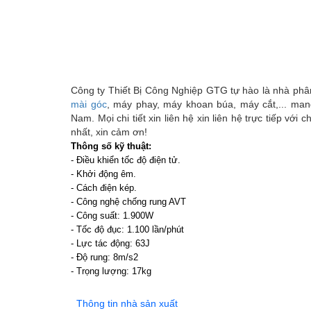
Công ty Thiết Bị Công Nghiệp GTG tự hào là nhà phâ
mài góc
, máy phay, máy khoan búa, máy cắt,... mang
Nam. Mọi chi tiết xin liên hệ xin liên hệ trực tiếp vớ
nhất, xin cảm ơn!
Thông số kỹ thuật:
- Điều khiển tốc độ điện tử.
- Khởi động êm.
- Cách điện kép.
- Công nghệ chống rung AVT
- Công suất: 1.900W
- Tốc độ đục: 1.100 lần/phút
- Lực tác động: 63J
- Độ rung: 8m/s2
- Trọng lượng: 17kg
Thông tin nhà sản xuất