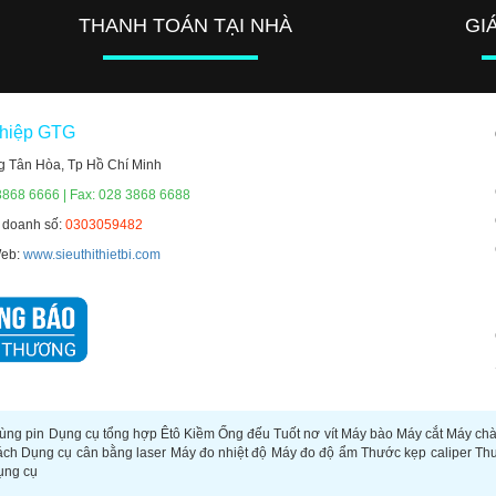
THANH TOÁN TẠI NHÀ
GI
ghiệp GTG
g Tân Hòa, Tp Hồ Chí Minh
3868 6666 | Fax: 028 3868 6688
h doanh số:
0303059482
Web:
www.sieuthithietbi.com
ùng pin
Dụng cụ tổng hợp
Êtô
Kiềm
Ống đếu
Tuốt nơ vít
Máy bào
Máy cắt
Máy ch
ách
Dụng cụ cân bằng laser
Máy đo nhiệt độ
Máy đo độ ẩm
Thước kẹp caliper
Th
ụng cụ