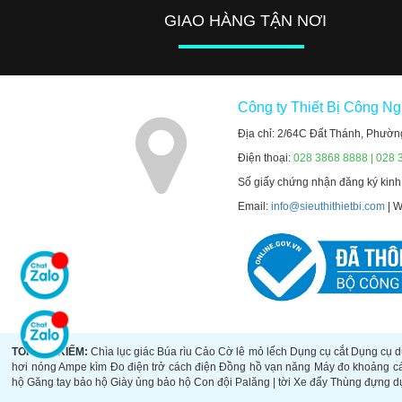
GIAO HÀNG TẬN NƠI
Công ty Thiết Bị Công N
Địa chỉ: 2/64C Đất Thánh, Phườn
Điện thoại:
028 3868 8888 | 028 
Số giấy chứng nhận đăng ký kin
Email:
info@sieuthithietbi.com
| 
TOP TÌM KIẾM:
Chìa lục giác
Búa rìu
Cảo
Cờ lê mỏ lếch
Dụng cụ cắt
Dụng cụ d
hơi nóng
Ampe kìm
Đo điện trở cách điện
Đồng hồ vạn năng
Máy đo khoảng c
hộ
Găng tay bảo hộ
Giày ủng bảo hộ
Con đội
Palăng | tời
Xe đẩy
Thùng đựng d