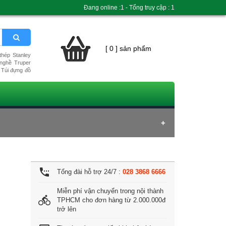
Đang online :1 - Tổng truy cập : 1
[ 0 ] sản phẩm
hép Stanley
nghề Truper
Túi đựng đồ
settings_phone
Tổng đài hỗ trợ 24/7 :
028 3868 6666
Miễn phí vận chuyển trong nội thành
directions_bike
TPHCM cho đơn hàng từ 2.000.000đ
trở lên