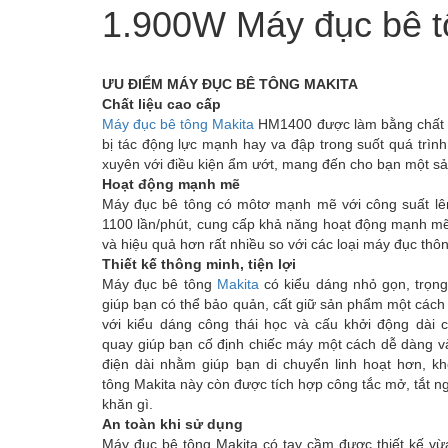
1.900W Máy đục bê 
ƯU ĐIỂM MÁY ĐỤC BÊ TÔNG MAKITA
Chất liệu cao cấp
Máy đục bê tông Makita
HM1400 được làm bằng chất liệ
bị tác động lực mạnh hay va đập trong suốt quá trìn
xuyên với điều kiện ẩm ướt, mang đến cho bạn một sản
Hoạt động mạnh mẽ
Máy đục bê tông có môtơ mạnh mẽ với công suất lên 
1100 lần/phút, cung cấp khả năng hoạt động mạnh mẽ
và hiệu quả hơn rất nhiều so với các loại máy đục thô
Thiết kế thông minh, tiện lợi
Máy đục bê tông
Makita
có kiểu dáng nhỏ gọn, trọng
giúp bạn có thể bảo quản, cất giữ sản phẩm một cách
với kiểu dáng công thái học và cấu khởi động dài 
quay giúp bạn cố định chiếc máy một cách dễ dàng v
điện dài nhằm giúp bạn di chuyển linh hoạt hơn, 
tông Makita này còn được tích hợp công tắc mở, tắt n
khăn gì.
An toàn khi sử dụng
Máy đục bê tông Makita có tay cầm được thiết kế vừa