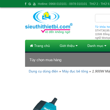
Hotline: 0968 010101 - 0978 010101
THỨ 2 - THỨ 6 
Từ khóa ho
STHT36195
11506
Đồng 
nghề Workp
Trang chủ
Giới thiệu
Danh mục
Tùy chọn mua hàng
Dụng cụ dùng điện
»
Máy đục bê tông
»
1.900W Má