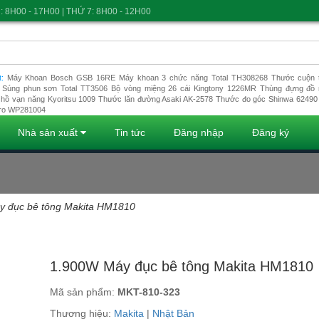
: 8H00 - 17H00 | THỨ 7: 8H00 - 12H00
t:
Máy Khoan Bosch GSB 16RE
Máy khoan 3 chức năng Total TH308268
Thước cuộn t
Súng phun sơn Total TT3506
Bộ vòng miệng 26 cái Kingtony 1226MR
Thùng đựng đồ 
hồ vạn năng Kyoritsu 1009
Thước lăn đường Asaki AK-2578
Thước đo góc Shinwa 62490
ro WP281004
Nhà sản xuất
Tin tức
Đăng nhập
Đăng ký
y đục bê tông Makita HM1810
Đang tải dữ liệu
1.900W Máy đục bê tông Makita HM1810
Mã sản phẩm:
MKT-810-323
Thương hiệu:
Makita
|
Nhật Bản