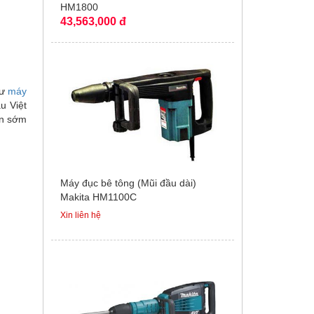
HM1800
43,563,000 đ
hư
máy
u Việt
ian sớm
Máy đục bê tông (Mũi đầu dài)
Makita HM1100C
Xin liên hệ