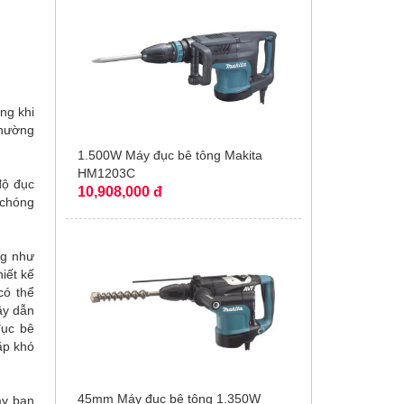
ng khi
thường
1.500W Máy đục bê tông Makita
HM1203C
độ đục
10,908,000 đ
 chóng
ng như
iết kế
có thể
ây dẫn
đục bê
ặp khó
45mm Máy đục bê tông 1.350W
ay bạn