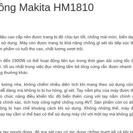
tông Makita HM1810
u cao cấp nên được trang bị độ chịu lực tốt, chống mài mòn, biến dạ
h sử dụng. Máy còn được trang bị khả năng chống gỉ sét dù tiếp xúc 
 phẩm có tuổi thọ cao, chất lượng vượt trội.
đến 1900W có thể hoạt động liên tục trong thời gian dài cùng tốc 
, tối ưu nhất trong việc đục những tấm bê tông cứng rắn được nhanh
ng thường khác.
 lượng nhẹ, không chiếm nhiều diện tích khi mang theo sử dụng cũ
 dễ dàng mà không lo bị hư hỏng, gỉ sét. Tay nắm phụ của máy được th
có chức năng điều khiển tốc độ biến thiên cùng với tay nắm chính 
à chính xác, tích hợp công nghệ chống rung AVT. Sản phẩm còn có d
không bị hạn chế khoảng cách khi sử dụng. Không những thế, máy 
gay tay cầm vì thế bạn có thể sử dụng máy chỉ với một tay mà không g
 tay người dùng, độ ma sát cao có tác dụng chống trượt kể cả khi t