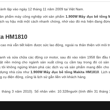
hành lập vào ngày 12 tháng 11 năm 2009 tại Việt Nam.
 sản phẩm máy công nghiệp với sản phẩm
1.900W Máy đục bê tông 
ịch vụ hậu mãi một cách nhanh chóng, nhờ vào đó mà hiện đang đứng 
ta HM1810
ao mà vẫn tiết kiệm được sức lao động, ngoài ra thân thiện với môi t
anh và sửa chữa các động cơ motor, sau đó vào năm 1958 lần đầu t
ặt nền móng cho ngành sản xuất công cụ cầm tay trong đó có sả
g tôi không ngừng khám phá các dịch vụ và sản phẩm mang đến cho
y dựng nhà cửa như
1.900W Máy đục bê tông Makita HM1810
. Lịch 
g cụ điện động, cũng là lịch sử gắn liền với khách hàng.
31 tháng 3 năm 2010). Số nhân viên: 10.328người (tính đến 31 tháng