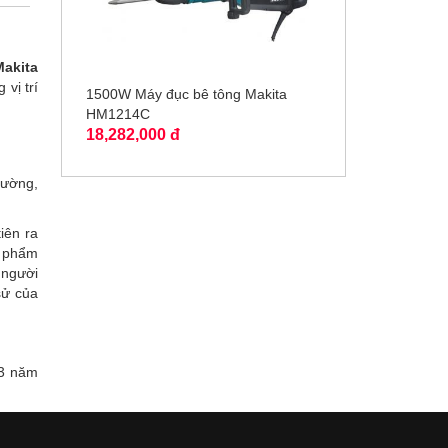
Makita
vị trí
1500W Máy đục bê tông Makita
HM1214C
18,282,000 đ
rường,
iên ra
n phẩm
 người
sử của
 3 năm