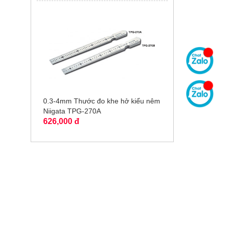
0.3-4mm Thước đo khe hở kiểu nêm
Niigata TPG-270A
626,000 đ
Á CẢ PHẢI CHĂNG
CHÍNH SÁCH BÁN HÀNG