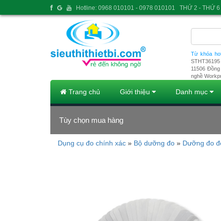
Hotline: 0968 010101 - 0978 010101
THỨ 2 - THỨ 6 
Từ khóa ho
STHT36195
11506
Đồng 
nghề Workp
Trang chủ
Giới thiệu
Danh mục
Tùy chọn mua hàng
Dụng cụ đo chính xác
»
Bộ dưỡng đo
»
Dưỡng đo đ