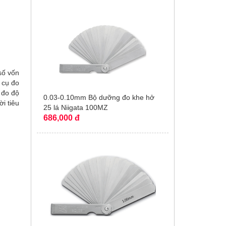
số vốn
 cụ đo
 đo độ
0.03-0.10mm Bộ dưỡng đo khe hở
i tiêu
25 lá Niigata 100MZ
686,000 đ