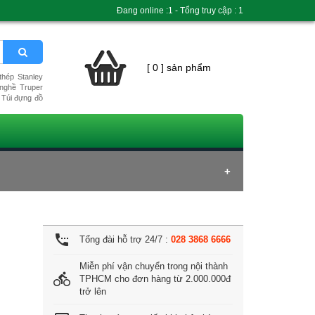
Đang online :1 - Tổng truy cập : 1
[ 0 ] sản phẩm
hép Stanley
nghề Truper
Túi đựng đồ
settings_phone
Tổng đài hỗ trợ 24/7 :
028 3868 6666
Miễn phí vận chuyển trong nội thành
directions_bike
TPHCM cho đơn hàng từ 2.000.000đ
trở lên