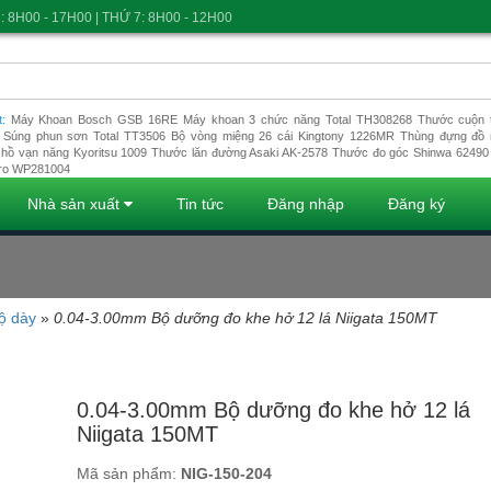
: 8H00 - 17H00 | THỨ 7: 8H00 - 12H00
t:
Máy Khoan Bosch GSB 16RE
Máy khoan 3 chức năng Total TH308268
Thước cuộn t
Súng phun sơn Total TT3506
Bộ vòng miệng 26 cái Kingtony 1226MR
Thùng đựng đồ 
hồ vạn năng Kyoritsu 1009
Thước lăn đường Asaki AK-2578
Thước đo góc Shinwa 62490
ro WP281004
Nhà sản xuất
Tin tức
Đăng nhập
Đăng ký
ộ dày
»
0.04-3.00mm Bộ dưỡng đo khe hở 12 lá Niigata 150MT
Đang tải dữ liệu
0.04-3.00mm Bộ dưỡng đo khe hở 12 lá
Niigata 150MT
Mã sản phẩm:
NIG-150-204