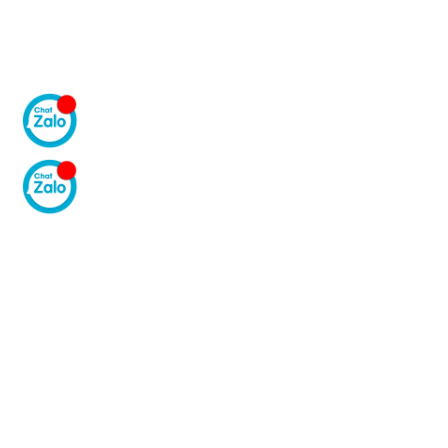
GIAO HÀNG TẬN NƠI
Công ty Thiết Bị Công N