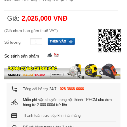
Giá:
2,025,000 VNĐ
(Giá chưa bao gồm thuế VAT)
Số lượng
So sánh sản phẩm
settings_phone
Tổng đài hỗ trợ 24/7 :
028 3868 6666
Miễn phí vận chuyển trong nội thành TPHCM cho đơn
directions_bike
hàng từ 2.000.000đ trở lên
credit_card
Thanh toán trực tiếp khi nhận hàng