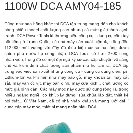
1100W DCA AMY04-185
Cũng như bao hãng khác thì DCA tập trung mang đến cho khách
hàng nhiều model chất lượng cao nhưng có mức giá thành cạnh
tranh. DCA Power Tools là thương hiệu cộng cụ - dụng cụ cầm tay
nổi tiếng ở Trung Quốc, có nhà máy sản xuất hiện đại rộng đến
112.000 mét vuông với đầy đủ điều kiện cơ sở hạ tầng được
chính phủ nước họ công nhận. DCA Tools có hơn 2700 công
nhân viên, trong đó có một đội ngũ kỹ sư cao cấp chuyên về sáng
chế và kiểm đình chất lượng sản phẩm mà họ làm ra, DCA tập
trung vào việc sản xuất những công cụ - dụng cụ dùng điện, pin
Lithium-Ion và khí nén như máy bào gỗ, máy khoan từ, máy cắt
sắt, máy vặn ốc vít, máy bắn đinh, máy cưa xích... chất lượng có
mức giá bình dân. Các máy móc này được sử dụng rộng rãi trong
nhiều ngàng nghề: cơ khí, xây dựng, sửa chữa lắp đặt, thiết kế
nội thất... Ở Việt Nam, đã có nhà nhập khẩu và mạng lưới đại lí
cung cấp máy móc, thiết bị mang nhãn hiệu DCA.