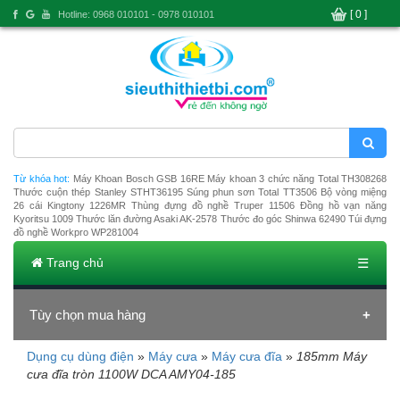
[ 0 ]
Hotline: 0968 010101 - 0978 010101
Từ khóa hot:
Máy Khoan Bosch GSB 16RE
Máy khoan 3 chức năng Total TH308268
Thước cuộn thép Stanley STHT36195
Súng phun sơn Total TT3506
Bộ vòng miệng
26 cái Kingtony 1226MR
Thùng đựng đồ nghề Truper 11506
Đồng hồ vạn năng
Kyoritsu 1009
Thước lăn đường Asaki AK-2578
Thước đo góc Shinwa 62490
Túi đựng
đồ nghề Workpro WP281004
Trang chủ
☰
Tùy chọn mua hàng
Dụng cụ dùng điện
»
Máy cưa
»
Máy cưa đĩa
»
185mm Máy
Đang tải dữ liệu
cưa đĩa tròn 1100W DCA AMY04-185